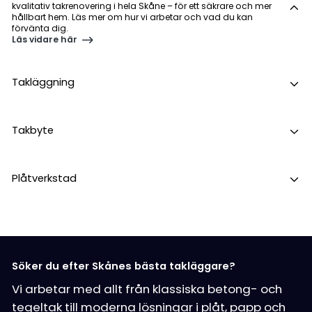
kvalitativ takrenovering i hela Skåne – för ett säkrare och mer
hållbart hem. Läs mer om hur vi arbetar och vad du kan
förvänta dig.
Läs vidare här
Takläggning
Takbyte
Plåtverkstad
Söker du efter Skånes bästa takläggare?
Vi arbetar med allt från klassiska betong- och
tegeltak till moderna lösningar i plåt, papp och