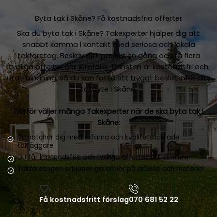
Byta tak i Skåne? Få kostnadsfria offerter
Ska du byta tak i Skåne? Takexperter hjälper dig att
snabbt komma i kontakt med seriösa och lokala
takföretag. Beskriv ditt projekt en gång och få flera
tydliga offerter att jämföra. Tjänsten är kostnadsfri och
utan bindning, så du kan fatta ett tryggt beslut inför ditt
takbyte i Skåne.
Därför väljer många Takexperter när de ska byta tak i
Skåne:
Vi matchar dig med erfarna och kvalitetssäkrade
takläggare
Du får kostnadsfria och tydliga offerter att jämföra
Takföretagen erbjuder garantier på arbete och material
Få kostnadsfritt förslag
070 681 52 22